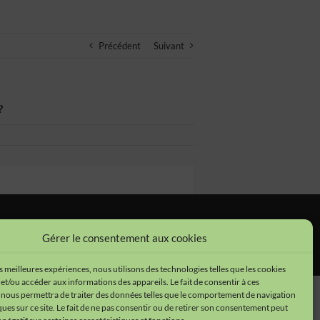
Précédent
Suivant
?
tions légales
•
Cookies
•
Données personnelles
Gérer le consentement aux cookies
es meilleures expériences, nous utilisons des technologies telles que les cookies
et/ou accéder aux informations des appareils. Le fait de consentir à ces
 nous permettra de traiter des données telles que le comportement de navigation
ques sur ce site. Le fait de ne pas consentir ou de retirer son consentement peut