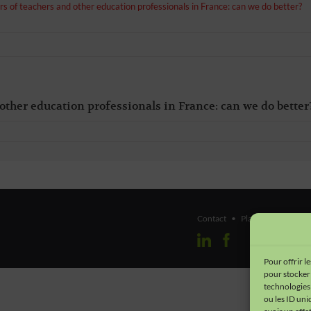
s of teachers and other education professionals in France: can we do better?
other education professionals in France: can we do better
Contact
•
Plan du site
•
Men
Pour offrir l
pour stocker 
technologies
ou les ID uni