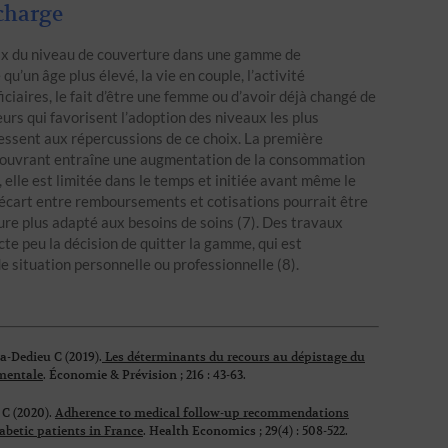
 charge
oix du niveau de couverture dans une gamme de
’un âge plus élevé, la vie en couple, l’activité
ciaires, le fait d’être une femme ou d’avoir déjà changé de
urs qui favorisent l’adoption des niveaux les plus
essent aux répercussions de ce choix. La première
 couvrant entraîne une augmentation de la consommation
, elle est limitée dans le temps et initiée avant même le
écart entre remboursements et cotisations pourrait être
ture plus adapté aux besoins de soins (7). Des travaux
cte peu la décision de quitter la gamme, qui est
 situation personnelle ou professionnelle (8).
a-Dedieu C (2019).
Les déterminants du recours au dépistage du
ementale
.
Économie & Prévision
; 216 : 43-63.
 C (2020).
Adherence to medical follow-up recommendations
abetic patients in France
. Health Economics ; 29(4) : 508-522.