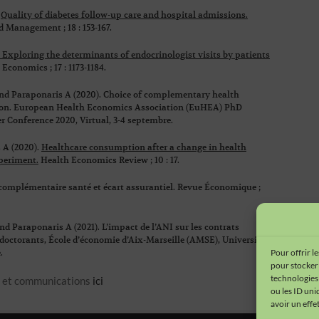
.
Quality of diabetes follow-up care and hospital admissions
.
 Management ; 18 : 153-167.
Exploring the determinants of endocrinologist visits by patients
Economics ; 17 : 1173-1184.
N and Paraponaris A (2020). Choice of complementary health
ion. European Health Economics Association (EuHEA) PhD
r Conference 2020, Virtual, 3-4 septembre.
s A (2020).
Healthcare consumption after a change in health
xperiment
.
Health Economics Review ; 10 : 17.
t complémentaire santé et écart assurantiel. Revue Économique ;
and Paraponaris A (2021). L’impact de l’ANI sur les contrats
doctorants, École d’économie d’Aix-Marseille (AMSE), Université
Pour offrir l
.
pour stocker 
technologies
s et communications
ici
ou les ID uni
avoir un effe