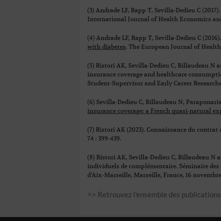
(3) Andrade LF, Rapp T, Sevilla-Dedieu C (2017)
International Journal of Health Economics and
(4) Andrade LF, Rapp T, Sevilla-Dedieu C (2016).
with diabetes
. The European Journal of Health 
(5) Ristori AK, Sevilla-Dedieu C, Billaudeau 
insurance coverage and healthcare consumpt
Student-Supervisor and Early Career Researche
(6) Sevilla-Dedieu C, Billaudeau N, Paraponari
insurance coverage: a French quasi-natural e
(7) Ristori AK (2023). Connaissance du contra
74 : 399-439.
(8) Ristori AK, Sevilla-Dedieu C, Billaudeau N 
individuels de complémentaire. Séminaire des 
d’Aix-Marseille, Marseille, France, 16 novembre
=> Retrouvez l’ensemble des publication