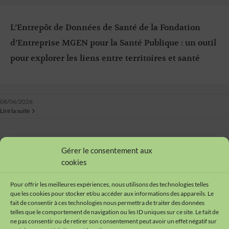
L’Entrepôt de Données de Santé de la Fondation
d’Entreprise MGEN pour la Santé Publique : un outil
pour explorer les liens entre territoires et santé
08/06/2026
Lire la suite
Gérer le consentement aux
Suivant
1
2
cookies
Pour offrir les meilleures expériences, nous utilisons des technologies telles
que les cookies pour stocker et/ou accéder aux informations des appareils. Le
fait de consentir à ces technologies nous permettra de traiter des données
telles que le comportement de navigation ou les ID uniques sur ce site. Le fait de
ne pas consentir ou de retirer son consentement peut avoir un effet négatif sur