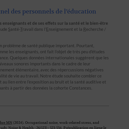
el des personnels de l’éducation
 enseignants et de ses effets sur la santé et le bien-être
tude
S
anté-
T
ravail dans l’
E
nseignement et la
R
echerche /
 un problème de santé publique important. Pourtant,
me les enseignants, ont fait l’objet de très peu d’études
ance. Quelques données internationales suggèrent que les
iveaux sonores importants dans le cadre de leur
ignement élémentaire, avec des répercussions négatives
alité de vie au travail. Notre étude souhaite combler ce
u lien entre l’exposition au bruit et la santé auditive et
gnants à partir des données la cohorte Constances.
bre MN
(2024).
Occupational noise, work-related stress, and
tudy
. Noise & Health ; 26(123) : 523-534. Prépublication en ligne le