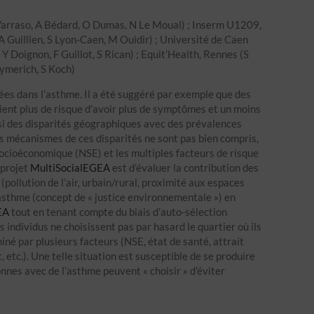
Varraso, A Bédard, O Dumas, N Le Moual) ; Inserm U1209,
A Guillien, S Lyon-Caen, M Ouidir) ; Université de Caen
Y Doignon, F Guillot, S Rican) ; Equit’Health, Rennes (S
Aymerich, S Koch)
ées dans l’asthme. Il a été suggéré par exemple que des
ient plus de risque d’avoir plus de symptômes et un moins
ssi des disparités géographiques avec des prévalences
es mécanismes de ces disparités ne sont pas bien compris,
 socioéconomique (NSE) et les multiples facteurs de risque
 projet
MultiSocialEGEA
est d’évaluer la contribution des
pollution de l’air, urbain/rural, proximité aux espaces
l’asthme (concept de « justice environnementale ») en
EA
tout en tenant compte du biais d’auto-sélection
es individus ne choisissent pas par hasard le quartier où ils
né par plusieurs facteurs (NSE, état de santé, attrait
etc.). Une telle situation est susceptible de se produire
nnes avec de l’asthme peuvent « choisir » d’éviter