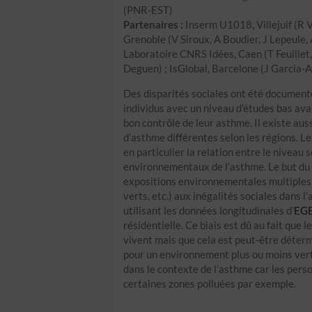
(PNR-EST)
Partenaires :
Inserm U1018, Villejuif (R 
Grenoble (V Siroux, A Boudier, J Lepeule, 
Laboratoire CNRS Idées, Caen (T Feuillet, 
Deguen) ; IsGlobal, Barcelone (J Garcia-
Des disparités sociales ont été document
individus avec un niveau d’études bas ava
bon contrôle de leur asthme. Il existe au
d’asthme différentes selon les régions. L
en particulier la relation entre le niveau
environnementaux de l’asthme. Le but du
expositions environnementales multiples (
verts, etc.) aux inégalités sociales dans 
utilisant les données longitudinales d’
EG
résidentielle. Ce biais est dû au fait que l
vivent mais que cela est peut-être détermi
pour un environnement plus ou moins vert, 
dans le contexte de l’asthme car les perso
certaines zones polluées par exemple.