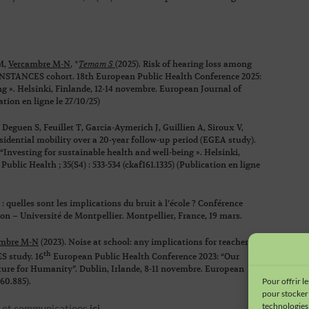
 M,
Vercambre M-N
, *
Temam S
(2025).
Risk of hearing loss among
 CONSTANCES cohort
. 18th European Public Health Conference 2025:
ng ». Helsinki, Finlande, 12-14 novembre. European Journal of
ation en ligne le 27/10/25)
, Deguen S, Feuillet T, Garcia-Aymerich J, Guillien A, Siroux V,
sidential mobility over a 20-year follow-up period (EGEA study)
.
Investing for sustainable health and well-being ». Helsinki,
blic Health ; 35(S4) : 533-534 (ckaf161.1335) (Publication en ligne
 quelles sont les implications du bruit à l’école ?
Conférence
ion – Université de Montpellier. Montpellier, France, 19 mars.
ambre M-N
(2023).
Noise at school: any implications for teachers’
th
S study
. 16
European Public Health Conference 2023: “Our
ture for Humanity”. Dublin, Irlande, 8-11 novembre. European
160.885).
Pour offrir l
pour stocker 
technologies
s et communications
ici