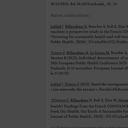
30/12/2024. doi: 10.4103/nah.nah_10_24.
Autres valorisations :
Lebled J,
Billaudeau N
, Boucher S, Kab S, Zins
teachers: a prospective study in the French
“Investing for sustainable health and well-bei
Public Health ; 35(S4) : 274 (ckaf161.672) (Public
Temam S
,
Billaudeau N
,
Le Guern M
, Boudier A
Varraso R (2025).
Individual determinants of re
18th European Public Health Conference 2025: “
Finlande, 12-14 novembre. European Journal of Pu
le 27/10/25)
Lebled J, Temam S
(2025).
Santé des enseignants :
« Les mercredis des savoirs », Faculté d’Educat
*#Temam S
,
Billaudeau
N, Kab S, Zins M,
Verc
health? Findings from the French CONSTANCE
Food, Our Health, Our Earth: A Sustainable Fu
Journal of Public Health ; 33(S2) : 352-353 (ckad
=> Retrouvez l’ensemble des publication