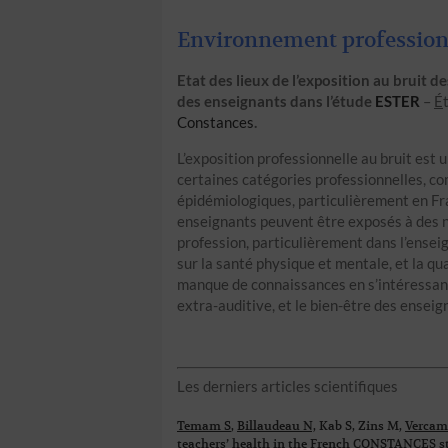
Environnement professionn
Etat des lieux de l
’
exposition au bruit des
des enseignants dans
l
’é
tude
ESTER
–
É
Constances
.
L’exposition professionnelle au bruit est
certaines catégories professionnelles, com
épidémiologiques, particulièrement en Fr
enseignants peuvent être exposés à des n
profession, particulièrement dans l’ense
sur la santé physique et mentale, et la qu
manque de connaissances en s’intéressant a
extra-auditive, et le bien-être des ensei
Les derniers articles scientifiques
Temam S
,
Billaudeau N,
Kab S, Zins M,
Vercam
teachers’ health in the French CONSTANCES s