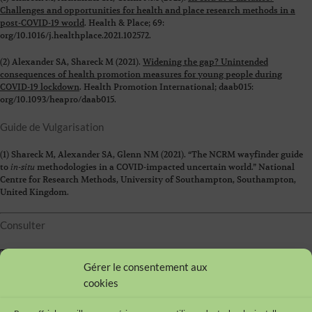
Challenges and opportunities for health and place research methods in a
post-COVID-19 world
. Health & Place; 69:
org/10.1016/j.healthplace.2021.102572.
(2) Alexander SA, Shareck M (2021).
Widening the gap? Unintended
consequences of health promotion measures for young people during
COVID-19 lockdown
. Health Promotion International; daab015:
org/10.1093/heapro/daab015.
Guide de Vulgarisation
(1) Shareck M, Alexander SA, Glenn NM (2021). “
The NCRM wayfinder guide
to
in-situ
methodologies in a COVID-impacted uncertain world
.” National
Centre for Research Methods, University of Southampton, Southampton,
United Kingdom.
Consulter
The NCRM wayfinder guide to
in-situ
methodologies in a COVID-impacted
uncertain world
.
Gérer le consentement aux
cookies
=> Retrouvez l’ensemble des publications et communications
ici