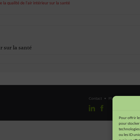
e la qualité de l’air intérieur sur la santé
ur sur la santé
Contact
•
Plan du site
•
Men
Pour offrir l
pour stocker 
technologies
ou les ID uni