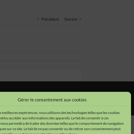
Précédent
Suivant
tions légales
•
Cookies
•
Données personnelles
Gérer le consentement aux cookies
es meilleures expériences, nous utilisons des technologies telles que les cookies
et/ou accéder aux informations des appareils. Le fait de consentir à ces
 nous permettra de traiter des données telles que le comportement de navigation
ques sur ce site. Le fait de ne pas consentir ou de retirer son consentement peut