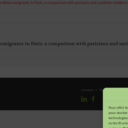
sardinian emigrants in Paris: a comparison with parisians and sardinian resident 
 emigrants in Paris: a comparison with parisians and sar
Contact
•
Plan du site
•
Men
Pour offrir l
pour stocker 
technologies
ou les ID uni