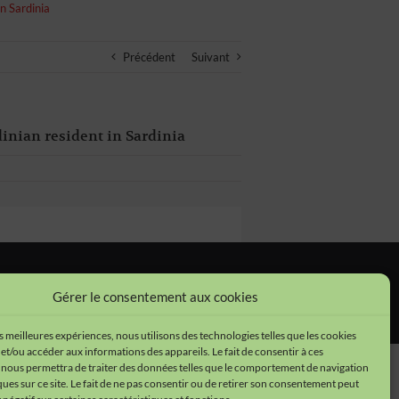
in Sardinia
Précédent
Suivant
dinian resident in Sardinia
tions légales
•
Cookies
•
Données personnelles
Gérer le consentement aux cookies
es meilleures expériences, nous utilisons des technologies telles que les cookies
et/ou accéder aux informations des appareils. Le fait de consentir à ces
 nous permettra de traiter des données telles que le comportement de navigation
ques sur ce site. Le fait de ne pas consentir ou de retirer son consentement peut