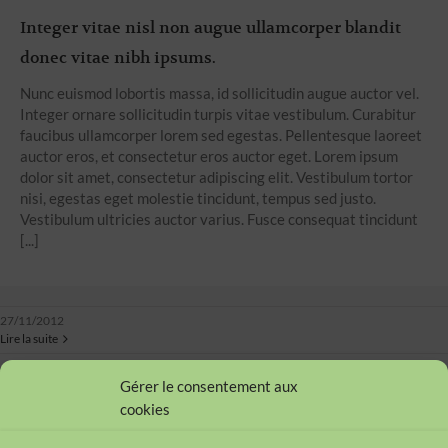
Integer vitae nisl non augue ullamcorper blandit
donec vitae nibh ipsums.
Nunc euismod lobortis massa, id sollicitudin augue auctor vel.
Integer ornare sollicitudin turpis vitae vestibulum. Curabitur
faucibus ullamcorper lorem sed egestas. Pellentesque laoreet
auctor eros, et consectetur eros auctor eget. Lorem ipsum
dolor sit amet, consectetur adipiscing elit. Vestibulum tortor
nisi, egestas eget molestie tincidunt, tempus sed justo.
Vestibulum ultricies auctor varius. Fusce consequat tincidunt
[...]
27/11/2012
Lire la suite
Gérer le consentement aux
cookies