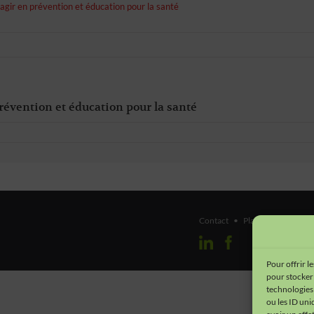
agir en prévention et éducation pour la santé
révention et éducation pour la santé
Contact
•
Plan du site
•
Men
Pour offrir l
pour stocker 
technologies
ou les ID uni