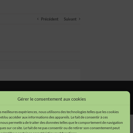
Précédent
Suivant
tions légales
•
Cookies
•
Données personnelles
Gérer le consentement aux cookies
es meilleures expériences, nous utilisons des technologies telles que les cookies
et/ou accéder aux informations des appareils. Le fait de consentir à ces
 nous permettra de traiter des données telles que le comportement de navigation
ques sur ce site. Le fait de ne pas consentir ou de retirer son consentement peut