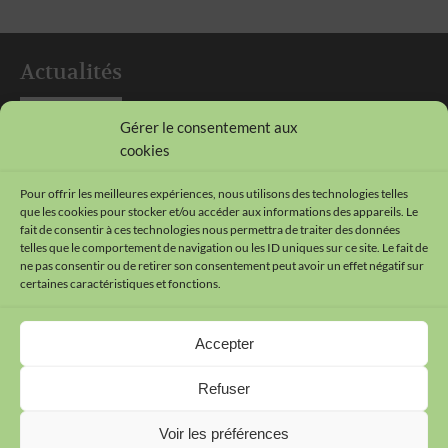
Actualités
Gérer le consentement aux
> Soyez informés de nos dernières actualités
cookies
Pour offrir les meilleures expériences, nous utilisons des technologies telles
que les cookies pour stocker et/ou accéder aux informations des appareils. Le
Suivez-nous sur les réseaux sociaux !
fait de consentir à ces technologies nous permettra de traiter des données
telles que le comportement de navigation ou les ID uniques sur ce site. Le fait de
ne pas consentir ou de retirer son consentement peut avoir un effet négatif sur
certaines caractéristiques et fonctions.
Contact
Accepter
Plan du site
Mentions légales
Refuser
Cookies
Données personnelles
Voir les préférences