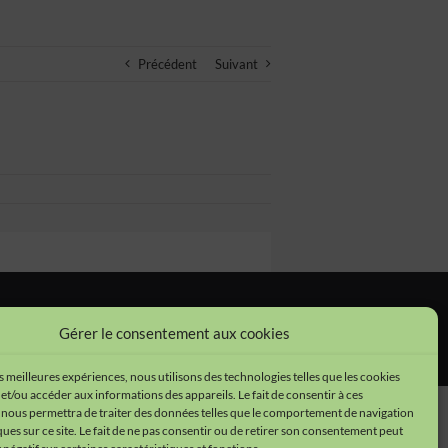
Précédent
Suivant
tions légales
•
Cookies
•
Données personnelles
Gérer le consentement aux cookies
es meilleures expériences, nous utilisons des technologies telles que les cookies
et/ou accéder aux informations des appareils. Le fait de consentir à ces
 nous permettra de traiter des données telles que le comportement de navigation
ques sur ce site. Le fait de ne pas consentir ou de retirer son consentement peut