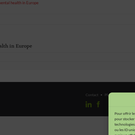
ental health in Europe
alth in Europe
Contact
•
Plan du site
•
Men
Pour offrir l
pour stocker 
technologies
ou les ID uni