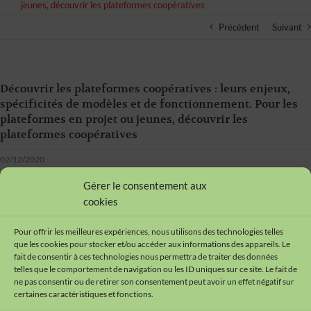
jeunes, découvrir les plateformes coopératives
Précédent
Suivant
Découvrir les plateformes coopératives : leurs enjeux,
spécificités de modèles et de fonctionnement. Pour les
plateformes en projet ou jeunes, découvrir les
plateformes coopératives
02/12/2020
Gérer le consentement aux
cookies
Pour offrir les meilleures expériences, nous utilisons des technologies telles
que les cookies pour stocker et/ou accéder aux informations des appareils. Le
fait de consentir à ces technologies nous permettra de traiter des données
telles que le comportement de navigation ou les ID uniques sur ce site. Le fait de
ne pas consentir ou de retirer son consentement peut avoir un effet négatif sur
certaines caractéristiques et fonctions.