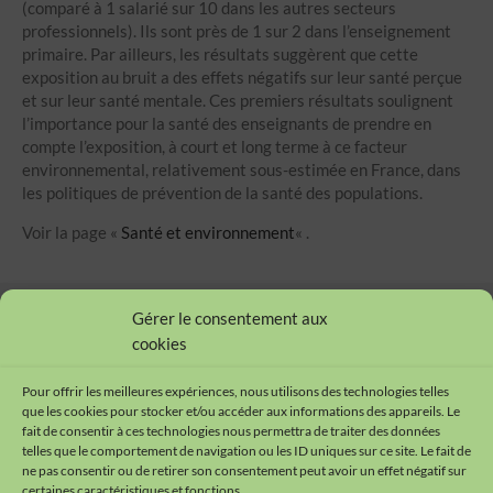
(comparé à 1 salarié sur 10 dans les autres secteurs
professionnels). Ils sont près de 1 sur 2 dans l’enseignement
primaire. Par ailleurs, les résultats suggèrent que cette
exposition au bruit a des effets négatifs sur leur santé perçue
et sur leur santé mentale. Ces premiers résultats soulignent
l’importance pour la santé des enseignants de prendre en
compte l’exposition, à court et long terme à ce facteur
environnemental, relativement sous-estimée en France, dans
les politiques de prévention de la santé des populations.
Voir la page «
Santé et environnement
« .
Gérer le consentement aux
cookies
Pour offrir les meilleures expériences, nous utilisons des technologies telles
que les cookies pour stocker et/ou accéder aux informations des appareils. Le
fait de consentir à ces technologies nous permettra de traiter des données
telles que le comportement de navigation ou les ID uniques sur ce site. Le fait de
ne pas consentir ou de retirer son consentement peut avoir un effet négatif sur
certaines caractéristiques et fonctions.