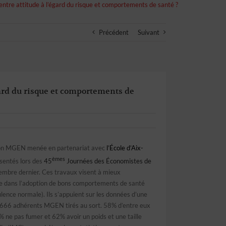
 entre attitude à l’égard du risque et comportements de santé ?
Précédent
Suivant
gard du risque et comportements de
ion MGEN menée en partenariat avec
l’École d’Aix-
èmes
sentés lors des
45
Journées des Économistes de
embre dernier. Ces travaux visent à mieux
vre dans l’adoption de bons comportements de santé
ulence normale). Ils s’appuient sur les données d’une
 666 adhérents MGEN tirés au sort. 58% d’entre eux
% ne pas fumer et 62% avoir un poids et une taille