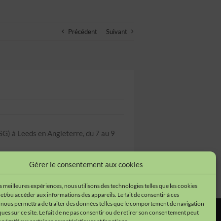
Précédent
Suivant
G) à Leeds en Angleterre, du 7 au 9
Gérer le consentement aux cookies
es meilleures expériences, nous utilisons des technologies telles que les cookies
et/ou accéder aux informations des appareils. Le fait de consentir à ces
 nous permettra de traiter des données telles que le comportement de navigation
ques sur ce site. Le fait de ne pas consentir ou de retirer son consentement peut
tions légales
•
Cookies
•
Données personnelles