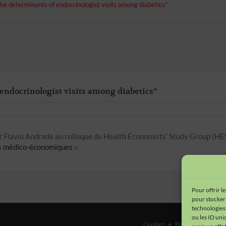
the determinants of endocrinologist visits among diabetics”
endocrinologist visits among diabetics”
 Flavio Andrade au colloque du Health Economists’ Study Group (HES
s médico-économiques
».
Pour offrir l
pour stocker 
technologies
ou les ID uni
Contact
•
Plan du site
•
Men