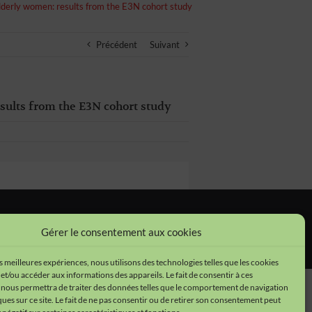
derly women: results from the E3N cohort study
Précédent
Suivant
ults from the E3N cohort study
tions légales
•
Cookies
•
Données personnelles
Gérer le consentement aux cookies
es meilleures expériences, nous utilisons des technologies telles que les cookies
et/ou accéder aux informations des appareils. Le fait de consentir à ces
 nous permettra de traiter des données telles que le comportement de navigation
ques sur ce site. Le fait de ne pas consentir ou de retirer son consentement peut