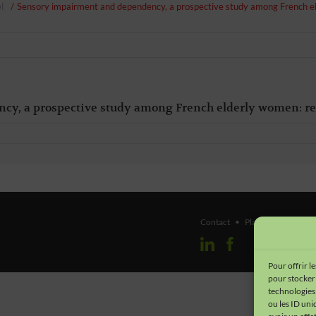
l
Sensory impairment and dependency, a prospective study among French el
y, a prospective study among French elderly women: res
Contact
•
Plan du site
•
Men
Pour offrir l
pour stocker 
technologies
ou les ID uni