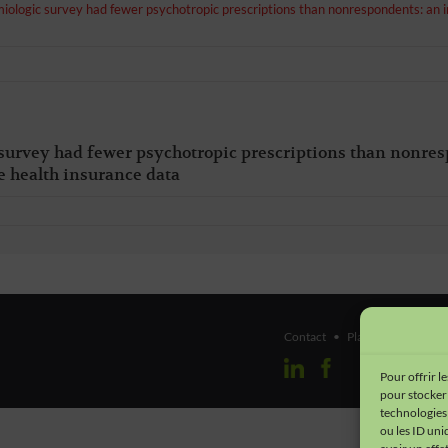
ologic survey had fewer psychotropic prescriptions than nonrespondents: an ins
urvey had fewer psychotropic prescriptions than nonresp
ne health insurance data
Contact
•
Plan du site
•
Men
Pour offrir l
pour stocker 
technologies
ou les ID uni