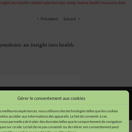
ight into health-related selection bias using routine health insurance data
Précédent
Suivant
ondents: an insight into health-
Gérer le consentement aux cookies
tions légales
•
Cookies
•
Données personnelles
es meilleures expériences, nous utilisons des technologies telles que les cookies
et/ou accéder aux informations des appareils. Le fait de consentir à ces
 nous permettra de traiter des données telles que le comportement de navigation
ques sur ce site. Le fait de ne pas consentir ou de retirer son consentement peut