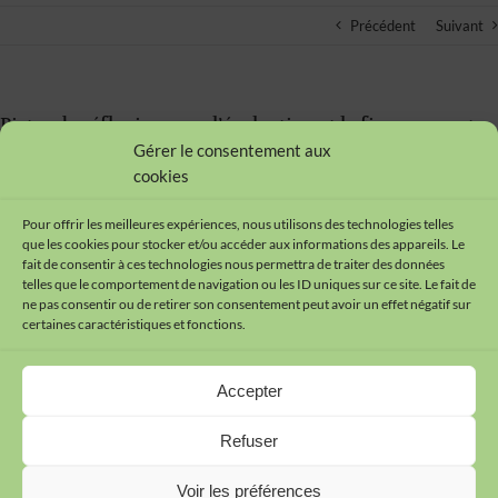
Précédent
Suivant
Pistes de réflexion pour l’évaluation et le financement
des interventions complexes en santé publique
Gérer le consentement aux
cookies
01/11/2015
Pour offrir les meilleures expériences, nous utilisons des technologies telles
que les cookies pour stocker et/ou accéder aux informations des appareils. Le
fait de consentir à ces technologies nous permettra de traiter des données
telles que le comportement de navigation ou les ID uniques sur ce site. Le fait de
ne pas consentir ou de retirer son consentement peut avoir un effet négatif sur
certaines caractéristiques et fonctions.
Contact
Accepter
Plan du site
Mentions légales
Refuser
Cookies
Données personnelles
Voir les préférences