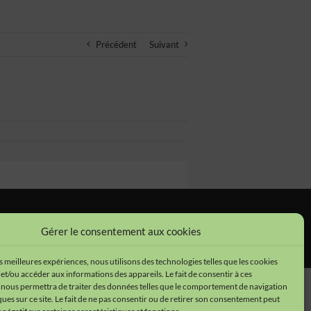
Précédent
Suivant
tions légales
•
Cookies
•
Données personnelles
Gérer le consentement aux cookies
es meilleures expériences, nous utilisons des technologies telles que les cookies
et/ou accéder aux informations des appareils. Le fait de consentir à ces
 nous permettra de traiter des données telles que le comportement de navigation
ques sur ce site. Le fait de ne pas consentir ou de retirer son consentement peut