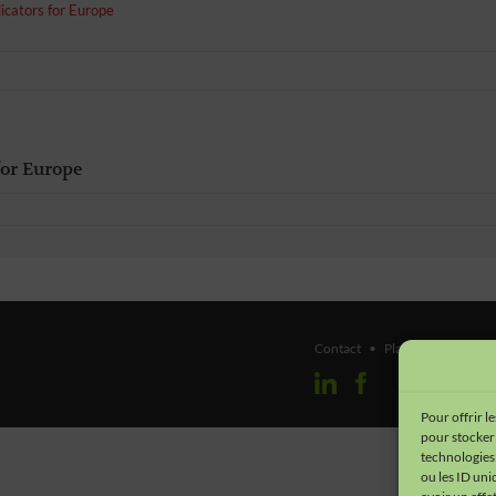
dicators for Europe
for Europe
Contact
•
Plan du site
•
Men
Pour offrir l
pour stocker 
technologies
ou les ID uni