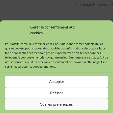
Précédent
Suivant
Le burnout dans la profession enseignante
Gérer le consentement aux
cookies
06/08/2004
Pour offrir les meilleures expériences, nous utilisons des technologies telles
que les cookies pour stocker et/ou accéder aux informations des appareils. Le
fait de consentir à ces technologies nous permettra de traiter des données
telles que le comportement de navigation ou les ID uniques sur ce site. Le fait de
ne pas consentir ou de retirer son consentement peut avoir un effet négatif sur
certaines caractéristiques et fonctions.
Contact
Accepter
Plan du site
Mentions légales
Refuser
Cookies
Données personnelles
Voir les préférences