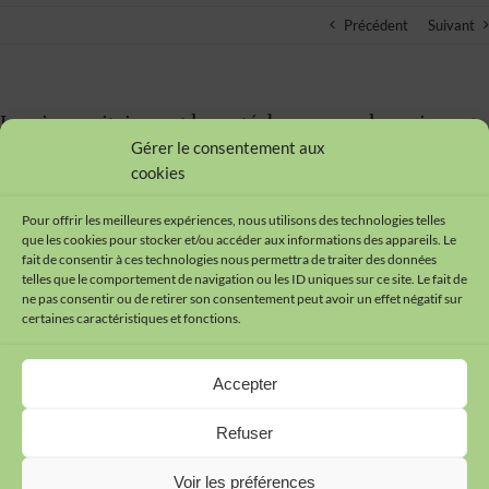
Précédent
Suivant
La crise sanitaire met la santé du personnel enseignant
sous haute tension
Gérer le consentement aux
cookies
15/11/2021
Pour offrir les meilleures expériences, nous utilisons des technologies telles
que les cookies pour stocker et/ou accéder aux informations des appareils. Le
fait de consentir à ces technologies nous permettra de traiter des données
telles que le comportement de navigation ou les ID uniques sur ce site. Le fait de
ne pas consentir ou de retirer son consentement peut avoir un effet négatif sur
certaines caractéristiques et fonctions.
Contact
Accepter
Plan du site
Mentions légales
Refuser
Cookies
Données personnelles
Voir les préférences