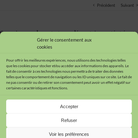
Précédent
Suivant
Connaissance du contrat complémentaire santé et écart
assurantiel
Gérer le consentement aux
cookies
29/08/2023
Pour offrir les meilleures expériences, nous utilisons des technologies telles
que les cookies pour stocker et/ou accéder aux informations des appareils. Le
fait de consentir à ces technologies nous permettra de traiter des données
telles que le comportement de navigation ou les ID uniques sur ce site. Le fait de
ne pas consentir ou de retirer son consentement peut avoir un effet négatif sur
certaines caractéristiques et fonctions.
Contact
Accepter
Plan du site
Mentions légales
Refuser
Cookies
Données personnelles
Voir les préférences