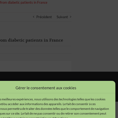
rom diabetic patients in France
Précédent
Suivant
om diabetic patients in France
tions légales
•
Cookies
•
Données personnelles
Gérer le consentement aux cookies
es meilleures expériences, nous utilisons des technologies telles que les cookies
et/ou accéder aux informations des appareils. Le fait de consentir à ces
 nous permettra de traiter des données telles que le comportement de navigation
ques sur ce site. Le fait de ne pas consentir ou de retirer son consentement peut