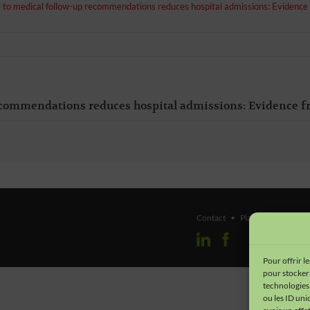
to medical follow-up recommendations reduces hospital admissions: Evidence f
commendations reduces hospital admissions: Evidence fr
Contact
•
Plan du site
•
Men
Pour offrir l
pour stocker 
technologies
ou les ID uni