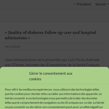
Précédent
Suivant
« Quality of diabetes follow-up care and hospital
admissions »
04/12/2015
Une communication sera présentée par Luiz Flavio Andrade
aux 37èmes Journées des Économistes de la Santé Français
(JESF) qui auront lieu les 3 et 4 décembre 2015 à Dijon
.
Voir la
Gérer le consentement aux
page axe «
Études médico-économiques
»
.
cookies
Pour offrir les meilleures expériences, nous utilisons des technologies telles
que les cookies pour stocker et/ou accéder aux informations des appareils. Le
fait de consentir à ces technologies nous permettra de traiter des données
telles que le comportement de navigation ou les ID uniques sur ce site. Le fait de
ne pas consentir ou de retirer son consentement peut avoir un effet négatif sur