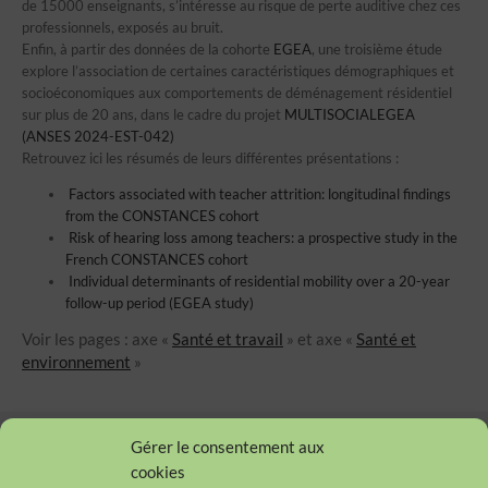
de 15000 enseignants, s’intéresse au risque de perte auditive chez ces
professionnels, exposés au bruit.
Enfin, à partir des données de la cohorte
EGEA
, une troisième étude
explore l’association de certaines caractéristiques démographiques et
socioéconomiques aux comportements de déménagement résidentiel
sur plus de 20 ans, dans le cadre du projet
MULTISOCIALEGEA
(ANSES 2024-EST-042)
Retrouvez ici les résumés de leurs différentes présentations :
Factors associated with teacher attrition: longitudinal findings
from the CONSTANCES cohort
Risk of hearing loss among teachers: a prospective study in the
French CONSTANCES cohort
Individual determinants of residential mobility over a 20-year
follow-up period (EGEA study)
Voir les pages : axe «
Santé et travail
» et axe «
Santé et
environnement
»
Gérer le consentement aux
cookies