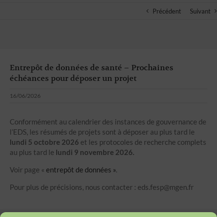
Précédent
Suivant
Entrepôt de données de santé – Prochaines
échéances pour déposer un projet
16/06/2026
Conformément au calendrier des instances de gouvernance de
l’EDS, les résumés de projets sont à déposer au plus tard le
lundi 5 octobre 2026
et les protocoles de recherche complets
au plus tard le
lundi 9 novembre 2026.
Voir page «
entrepôt de données »
.
Pour plus de précisions, nous contacter : eds.fesp@mgen.fr