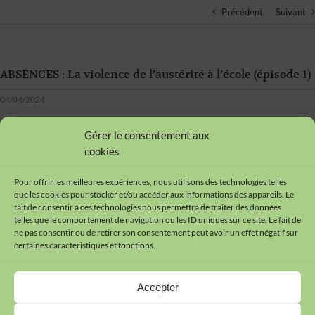
Précédent
Suivant
ABSENCES : La violence de l’austérité à l’école (épisode 1)
04/04/2024
Gérer le consentement aux
cookies
Pour offrir les meilleures expériences, nous utilisons des technologies telles
que les cookies pour stocker et/ou accéder aux informations des appareils. Le
fait de consentir à ces technologies nous permettra de traiter des données
telles que le comportement de navigation ou les ID uniques sur ce site. Le fait de
ne pas consentir ou de retirer son consentement peut avoir un effet négatif sur
certaines caractéristiques et fonctions.
Contact
Accepter
Plan du site
Mentions légales