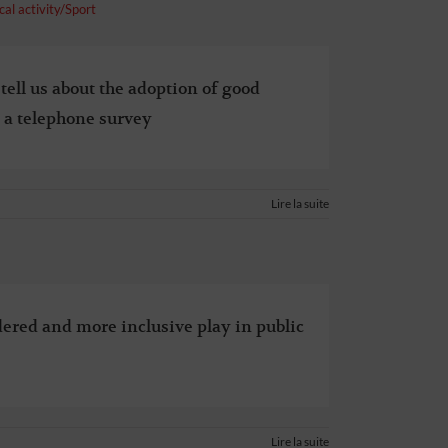
cal activity/Sport
tell us about the adoption of good
 a telephone survey
Lire la suite
dered and more inclusive play in public
Lire la suite