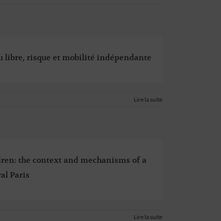
eu libre, risque et mobilité indépendante
Lire la suite
dren: the context and mechanisms of a
al Paris
Lire la suite