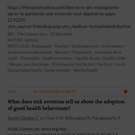
https://theconversation.com/bien-etre-des-enseignants-
apres-la-pandemie-une-eclaircie-tout-depend-du-pays-
219529?
utm_source=linkedin&amp;utm_medium=bylinelinkedinbutton
RÉF : The Conversation, 18 décembre
NATURE : Articles
MOTS-CLÉS : Enseignant - Teacher / Environnement - Environment /
Epuisement professionnel - Burnout / Prévention - promotion de la
santé - Prevention - health promotion / Qualité de vie - Quality of life
/ Risques psychosociaux - Psychosocial risk factors / Santé et travail -
Occupational health / Santé mentale - Mental health
2023
ECONOMIE DE LA SANTÉ
What does risk aversion tell us about the adoption
of good health behaviours?
Sevilla-Dedieu C
, Le Guern M, Billaudeau N, Paraponaris A
https://www.ces-asso.org/wp-