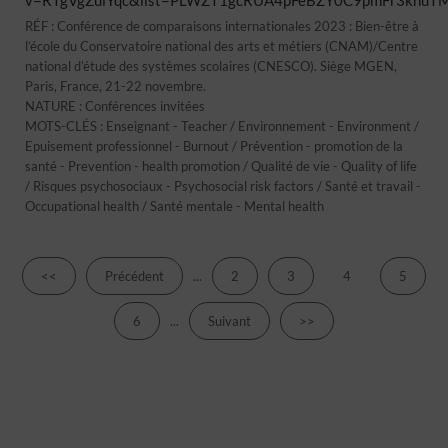
v=RTgVgZulYqc&list=PLWZT1gcRUA4pFeBZY0C9pmFr3knuT
RÉF : Conférence de comparaisons internationales 2023 : Bien-être à
l’école du Conservatoire national des arts et métiers (CNAM)/Centre
national d’étude des systèmes scolaires (CNESCO). Siège MGEN,
Paris, France, 21-22 novembre.
NATURE : Conférences invitées
MOTS-CLÉS : Enseignant - Teacher / Environnement - Environment /
Epuisement professionnel - Burnout / Prévention - promotion de la
santé - Prevention - health promotion / Qualité de vie - Quality of life
/ Risques psychosociaux - Psychosocial risk factors / Santé et travail -
Occupational health / Santé mentale - Mental health
<<
Précédent
...
2
3
4
5
6
...
Suivant
>>