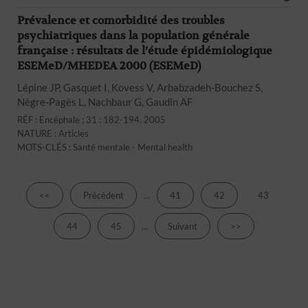
Prévalence et comorbidité des troubles
psychiatriques dans la population générale
française : résultats de l’étude épidémiologique
ESEMeD/MHEDEA 2000 (ESEMeD)
Lépine JP, Gasquet I, Kovess V, Arbabzadeh-Bouchez S,
Nègre-Pagès L, Nachbaur G, Gaudin AF
RÉF : Encéphale ; 31 : 182-194. 2005
NATURE : Articles
MOTS-CLÉS : Santé mentale - Mental health
<<
Précédent
...
41
42
43
44
45
...
Suivant
>>