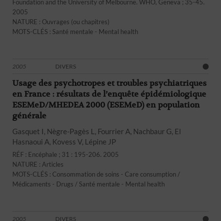
Foundation and the University of Melbourne. WHO, Geneva ; 35-45.
2005
NATURE : Ouvrages (ou chapitres)
MOTS-CLÉS : Santé mentale - Mental health
2005
DIVERS
Usage des psychotropes et troubles psychiatriques
en France : résultats de l’enquête épidémiologique
ESEMeD/MHEDEA 2000 (ESEMeD) en population
générale
Gasquet I, Nègre-Pagès L, Fourrier A, Nachbaur G, El
Hasnaoui A, Kovess V, Lépine JP
RÉF : Encéphale ; 31 : 195-206. 2005
NATURE : Articles
MOTS-CLÉS : Consommation de soins - Care consumption /
Médicaments - Drugs / Santé mentale - Mental health
2005
DIVERS