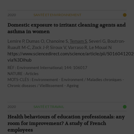
2020
SANTÉ ET ENVIRONNEMENT
Domestic exposure to irritant cleaning agents and
asthma in women
Lemire P, Dumas O, Chanoine S,
Temam S
, Severi G, Boutron-
Ruault M-C, Zock J-P, Siroux V, Varraso R, Le Moual N
https://www.sciencedirect.com/science/article/pii/S0160412
via%3Dihub
RÉF : Environment International; 144: 106017
NATURE : Articles
MOTS-CLÉS : Environnement - Environment / Maladies chroniques -
Chronic diseases / Vieillissement - Ageing
2020
SANTÉ ET TRAVAIL
Health behaviours of education professionals: any
room for improvement? A study of French
employees