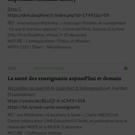
Srnec C
https://drm.dauphine.fr/index.php?id=17491&s=09
RÉF : International Workshop : « Interroger l'histoire du management
: Ce que le Sud nous apprend ? », Université Paris, Sciences & Lettres
(PSL)-Paris Dauphine, Virtual, 9-10 décembre
NATURE : Communications / Orales et affichées
MOTS-CLÉS : Divers - Miscellaneous
2020
SANTÉ ET TRAVAIL
La santé des enseignants aujourd’hui et demain
Vercambre-Jacquot M-N
,
Ould-Kaci K (intervenants)
et Jourdan
D (animateur)
https://youtu.be/BLuQT-X-oCM?t=358
https://bit.ly/web-sante-enseignants
RÉF : Les Webinaires « Éducations & Santé », Chaire UNESCO et
Centre collaborateur OMS ÉducationS & Santé, en partenariat avec le
réseau des INSPE et la MGEN, 3 décembre
NATURE : Conférences invitées