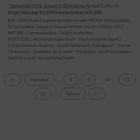
*
Vercambre M-N
,
Temam S
,
Billaudeau N
, Kab S, Zins M
https://doi.org/10.1093/eurpub/ckaa165.696
RÉF : 16th World Congress on Public Health (WCPH). Virtual edition,
12-16 octobre. European Journal of Public Health ; 30(S5) : v257
NATURE : Communications / Orales et affichées
MOTS-CLÉS : Activité physique/Sport - Physical activity/Sport /
Comportements de santé - Health behaviours / Enseignant - Teacher
/ Prévention - promotion de la santé - Prevention - health promotion /
Santé et travail - Occupational health
<<
Précédent
...
8
9
10
11
12
...
Suivant
>>